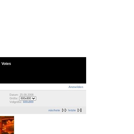
Votes
Anmelden
Datum: 25.09.2008
Größe:
Vollgröße:
600x800
nächste
letzte