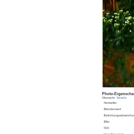
Photo-Eigenscha
Übersicht
Details
Hersteller
Blendenwert
Belichtungsabweichu
Blitz
ISO