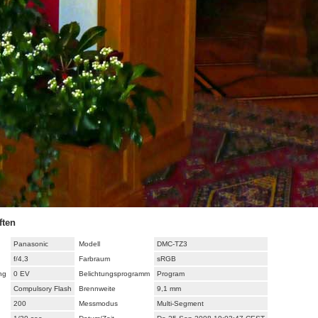
ften
Panasonic
Modell
DMC-TZ3
f/4,3
Farbraum
sRGB
ng
0 EV
Belichtungsprogramm
Program
Compulsory Flash
Brennweite
9,1 mm
200
Messmodus
Multi-Segment