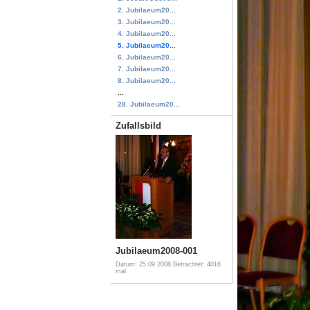
2. Jubilaeum20...
3. Jubilaeum20...
4. Jubilaeum20...
5. Jubilaeum20...
6. Jubilaeum20...
7. Jubilaeum20...
8. Jubilaeum20...
...
28. Jubilaeum20...
Zufallsbild
Jubilaeum2008-001
Datum: 25.09.2008
Betrachtet: 4016
mal