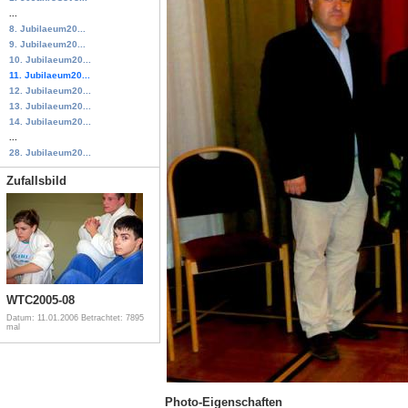
...
8. Jubilaeum20...
9. Jubilaeum20...
10. Jubilaeum20...
11. Jubilaeum20...
12. Jubilaeum20...
13. Jubilaeum20...
14. Jubilaeum20...
...
28. Jubilaeum20...
Zufallsbild
WTC2005-08
Datum: 11.01.2006
Betrachtet: 7895
mal
Photo-Eigenschaften