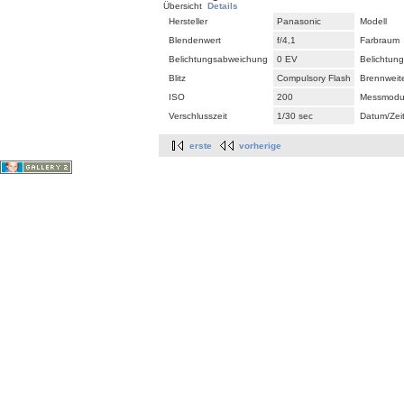
Übersicht
Details
Hersteller
Panasonic
Modell
Blendenwert
f/4,1
Farbraum
Belichtungsabweichung
0 EV
Belichtun
Blitz
Compulsory Flash
Brennweit
ISO
200
Messmodu
Verschlusszeit
1/30 sec
Datum/Zei
erste
vorherige