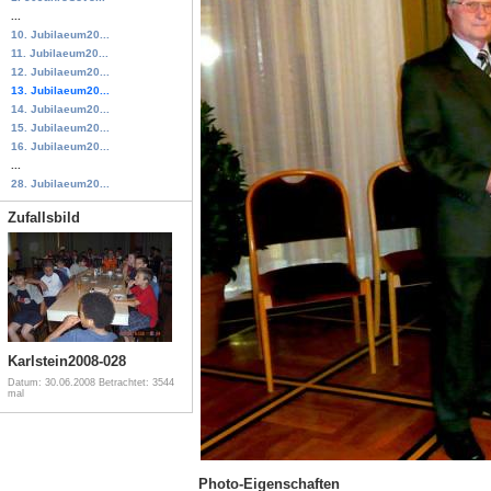
...
10. Jubilaeum20...
11. Jubilaeum20...
12. Jubilaeum20...
13. Jubilaeum20...
14. Jubilaeum20...
15. Jubilaeum20...
16. Jubilaeum20...
...
28. Jubilaeum20...
Zufallsbild
Karlstein2008-028
Datum: 30.06.2008
Betrachtet: 3544
mal
Photo-Eigenschaften