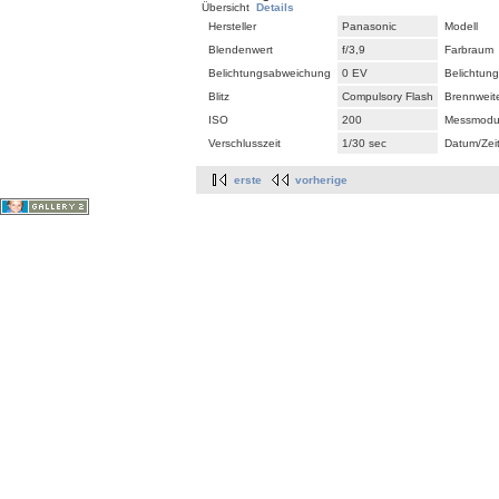
Übersicht
Details
Hersteller
Panasonic
Modell
Blendenwert
f/3,9
Farbraum
Belichtungsabweichung
0 EV
Belichtun
Blitz
Compulsory Flash
Brennweit
ISO
200
Messmodu
Verschlusszeit
1/30 sec
Datum/Zei
erste
vorherige