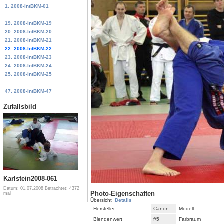
1. 2008-IntBKM-01
...
19. 2008-IntBKM-19
20. 2008-IntBKM-20
21. 2008-IntBKM-21
22. 2008-IntBKM-22
23. 2008-IntBKM-23
24. 2008-IntBKM-24
25. 2008-IntBKM-25
...
47. 2008-IntBKM-47
Zufallsbild
Karlstein2008-061
Datum: 01.07.2008
Betrachtet: 4372
Photo-Eigenschaften
mal
Übersicht
Details
Hersteller
Canon
Modell
Blendenwert
f/5
Farbraum