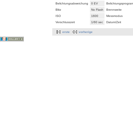
Belichtungsabweichung
0 EV
Belichtungsprogra
Blitz
No Flash
Brennweite
ISO
1600
Messmodus
Verschlusszeit
1/60 sec
Datum/Zeit
erste
vorherige