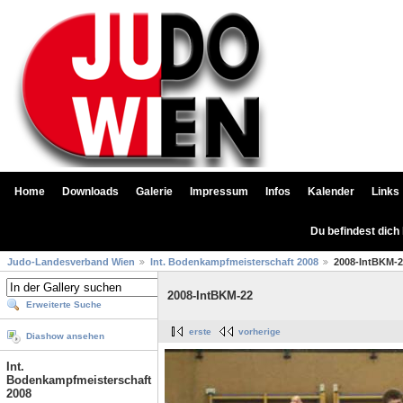
Home
Downloads
Galerie
Impressum
Infos
Kalender
Links
Du befindest dich
Judo-Landesverband Wien
Int. Bodenkampfmeisterschaft 2008
2008-IntBKM-
2008-IntBKM-22
Erweiterte Suche
erste
vorherige
Diashow ansehen
Int.
Bodenkampfmeisterschaft
2008