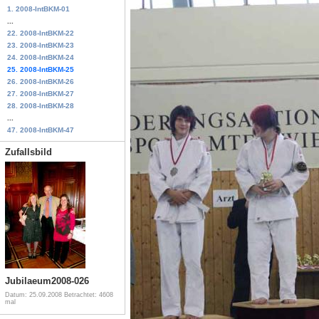
1. 2008-IntBKM-01
...
22. 2008-IntBKM-22
23. 2008-IntBKM-23
24. 2008-IntBKM-24
25. 2008-IntBKM-25
26. 2008-IntBKM-26
27. 2008-IntBKM-27
28. 2008-IntBKM-28
...
47. 2008-IntBKM-47
Zufallsbild
Jubilaeum2008-026
Datum: 25.09.2008
Betrachtet: 4608
mal