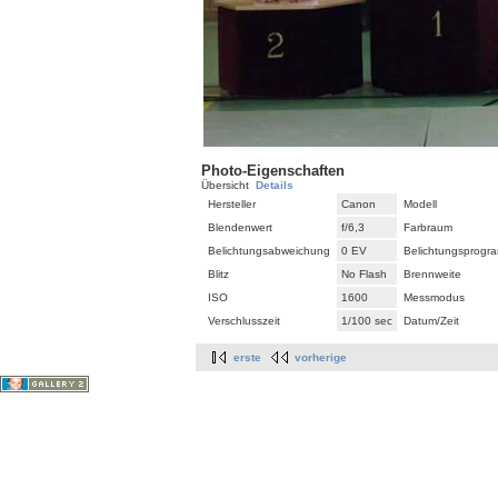
Photo-Eigenschaften
Übersicht
Details
Hersteller
Canon
Modell
Blendenwert
f/6,3
Farbraum
Belichtungsabweichung
0 EV
Belichtungsprogr
Blitz
No Flash
Brennweite
ISO
1600
Messmodus
Verschlusszeit
1/100 sec
Datum/Zeit
erste
vorherige