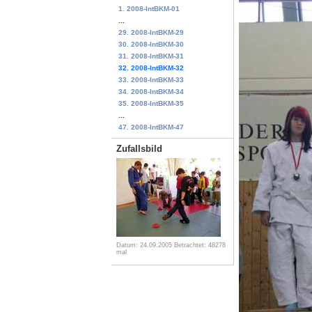
1. 2008-IntBKM-01
...
29. 2008-IntBKM-29
30. 2008-IntBKM-30
31. 2008-IntBKM-31
32. 2008-IntBKM-32
33. 2008-IntBKM-33
34. 2008-IntBKM-34
35. 2008-IntBKM-35
...
47. 2008-IntBKM-47
Zufallsbild
Datum: 24.09.2005
Betrachtet: 48278
mal