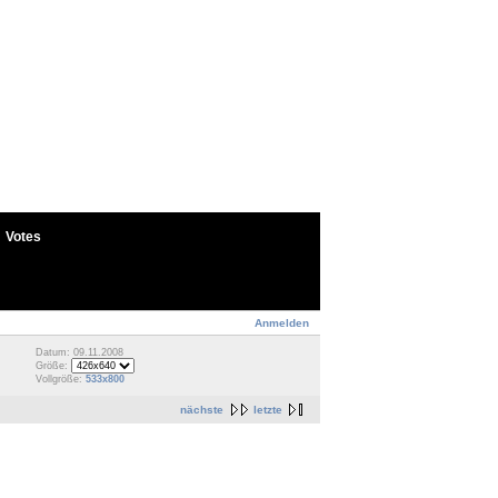
Votes
Anmelden
Datum: 09.11.2008
Größe:
Vollgröße:
533x800
nächste
letzte