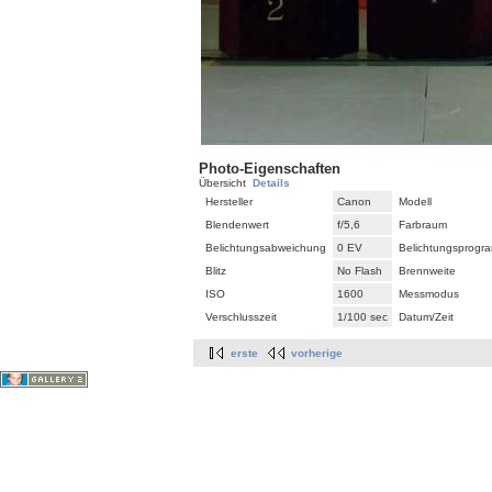
Photo-Eigenschaften
Übersicht
Details
Hersteller
Canon
Modell
Blendenwert
f/5,6
Farbraum
Belichtungsabweichung
0 EV
Belichtungsprogr
Blitz
No Flash
Brennweite
ISO
1600
Messmodus
Verschlusszeit
1/100 sec
Datum/Zeit
erste
vorherige