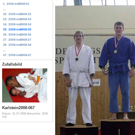
1. 2008-IntBKM-01
...
32. 2008-IntBKM-32
33. 2008-IntBKM-33
34. 2008-IntBKM-34
35. 2008-IntBKM-35
36. 2008-IntBKM-36
37. 2008-IntBKM-37
38. 2008-IntBKM-38
...
47. 2008-IntBKM-47
Zufallsbild
Karlstein2008-067
Datum: 01.07.2008
Betrachtet: 3030
mal