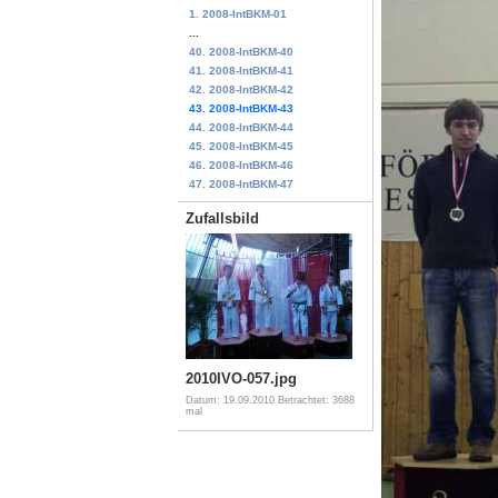
1. 2008-IntBKM-01
...
40. 2008-IntBKM-40
41. 2008-IntBKM-41
42. 2008-IntBKM-42
43. 2008-IntBKM-43
44. 2008-IntBKM-44
45. 2008-IntBKM-45
46. 2008-IntBKM-46
47. 2008-IntBKM-47
Zufallsbild
2010IVO-057.jpg
Datum: 19.09.2010
Betrachtet: 3688
mal