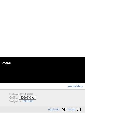
Votes
Anmelden
Datum: 09.11.2008
Größe:
Vollgröße:
533x800
nächste
letzte