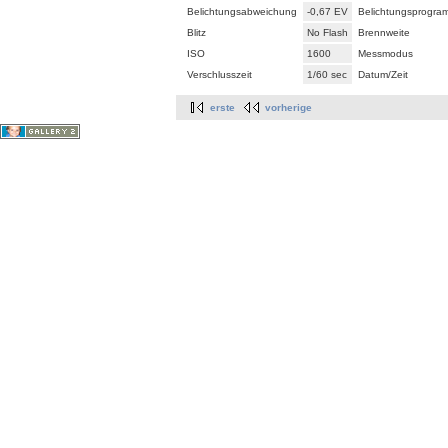
Belichtungsabweichung
-0,67 EV
Belichtungsprogra
Blitz
No Flash
Brennweite
ISO
1600
Messmodus
Verschlusszeit
1/60 sec
Datum/Zeit
erste
vorherige