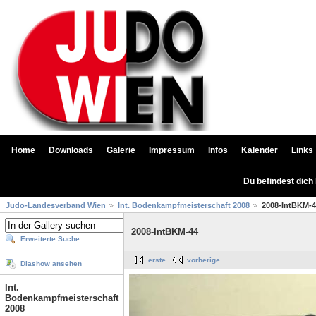
Home
Downloads
Galerie
Impressum
Infos
Kalender
Links
Du befindest dich
Judo-Landesverband Wien
Int. Bodenkampfmeisterschaft 2008
2008-IntBKM-
2008-IntBKM-44
Erweiterte Suche
erste
vorherige
Diashow ansehen
Int.
Bodenkampfmeisterschaft
2008