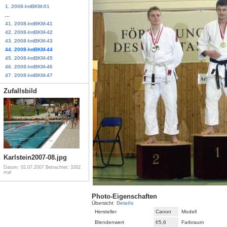
1. 2008-IntBKM-01
...
41. 2008-IntBKM-41
42. 2008-IntBKM-42
43. 2008-IntBKM-43
44. 2008-IntBKM-44
45. 2008-IntBKM-45
46. 2008-IntBKM-46
47. 2008-IntBKM-47
Zufallsbild
Karlstein2007-08.jpg
Datum: 02.07.2007
Betrachtet: 3262
mal
Photo-Eigenschaften
Übersicht
Details
Hersteller
Canon
Modell
Blendenwert
f/5,6
Farbraum