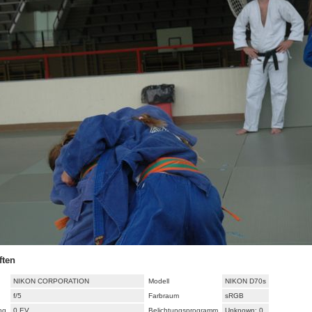
ften
NIKON CORPORATION
Modell
NIKON D70s
f/5
Farbraum
sRGB
ng
0 EV
Belichtungsprogramm
Unknown: 0