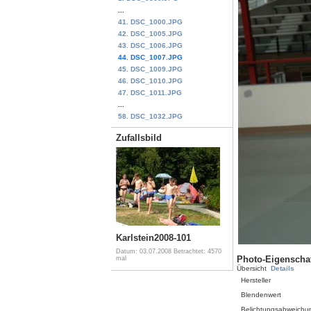
...
41. DSC_1000.JPG
42. DSC_1005.JPG
43. DSC_1006.JPG
44. DSC_1007.JPG
45. DSC_1009.JPG
46. DSC_1010.JPG
47. DSC_1011.JPG
...
58. DSC_1032.JPG
Zufallsbild
Karlstein2008-101
Datum: 03.07.2008
Betrachtet: 4570
Photo-Eigenscha
mal
Übersicht
Details
Hersteller
Blendenwert
Belichtungsabweichu