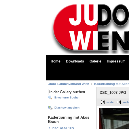
Home
Downloads
Galerie
Impressum
Judo-Landesverband Wien
Kadertraining mit Ako
DSC_1007.JPG
Erweiterte Suche
erste
vorh
Diashow ansehen
Kadertraining mit Akos
Braun
1. DSC_0860.JPG