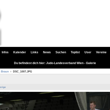
Infos
Kalender
Links
News
Suchen
Toplist
User
Vereine
Du befindest dich hier: Judo-Landesverband Wien - Galerie
s Braun
DSC_1007.JPG
erige