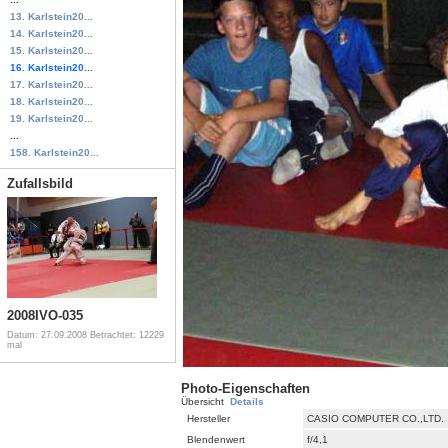
13. Karlstein20...
14. Karlstein20...
15. Karlstein20...
16. Karlstein20...
17. Karlstein20...
18. Karlstein20...
19. Karlstein20...
...
158. Karlstein20...
Zufallsbild
2008IVO-035
Datum: 27.09.2008
Betrachtet: 12229
mal
Photo-Eigenschaften
Übersicht
Details
Hersteller
CASIO COMPUTER CO.,LTD.
Blendenwert
f/4,1