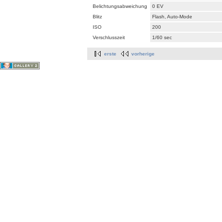
Belichtungsabweichung
0 EV
Blitz
Flash, Auto-Mode
ISO
200
Verschlusszeit
1/60 sec
erste
vorherige