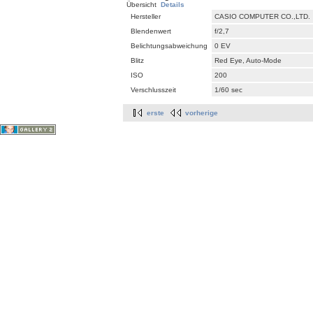
Übersicht
Details
Hersteller
CASIO COMPUTER CO.,LTD.
Blendenwert
f/2,7
Belichtungsabweichung
0 EV
Blitz
Red Eye, Auto-Mode
ISO
200
Verschlusszeit
1/60 sec
erste
vorherige