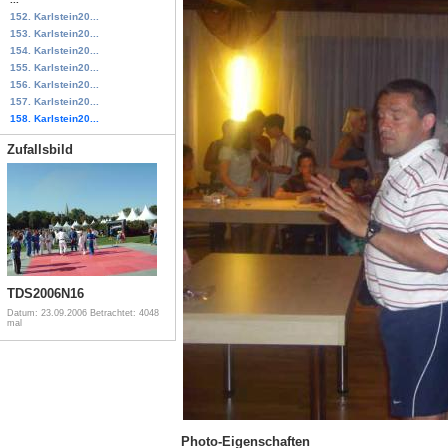
152. Karlstein20...
153. Karlstein20...
154. Karlstein20...
155. Karlstein20...
156. Karlstein20...
157. Karlstein20...
158. Karlstein20...
Zufallsbild
TDS2006N16
Datum: 23.09.2006
Betrachtet: 4048
mal
Photo-Eigenschaften