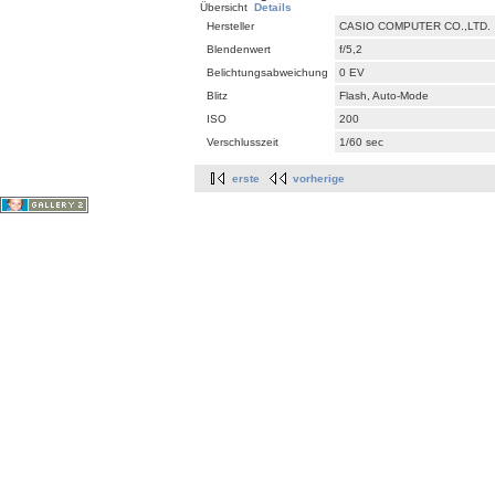
Übersicht
Details
Hersteller
CASIO COMPUTER CO.,LTD.
Blendenwert
f/5,2
Belichtungsabweichung
0 EV
Blitz
Flash, Auto-Mode
ISO
200
Verschlusszeit
1/60 sec
erste
vorherige