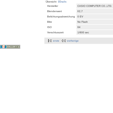
Übersicht
Details
Hersteller
CASIO COMPUTER CO.,LTD.
Blendenwert
f/2,7
Belichtungsabweichung
0 EV
Blitz
No Flash
ISO
64
Verschlusszeit
1/800 sec
erste
vorherige