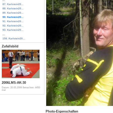
87. Karlstein20...
88. Karlstein20...
89. Karlstein20...
90. Karlstein20...
91. Karlstein20...
92. Karlstein20...
93. Karlstein20...
...
158. Karlstein20...
Zufallsbild
2006LMS-AK-30
Datum: 20.05.2006
Betrachtet: 4450
mal
Photo-Eigenschaften