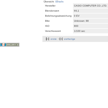
Übersicht
Details
Hersteller
CASIO COMPUTER CO.,LTD.
Blendenwert
f/4,1
Belichtungsabweichung
0 EV
Blitz
Unknown: 88
ISO
800
Verschlusszeit
1/100 sec
erste
vorherige