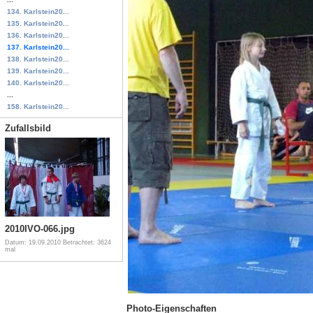
134. Karlstein20...
135. Karlstein20...
136. Karlstein20...
137. Karlstein20...
138. Karlstein20...
139. Karlstein20...
140. Karlstein20...
...
158. Karlstein20...
Zufallsbild
2010IVO-066.jpg
Datum: 19.09.2010
Betrachtet: 3624
mal
Photo-Eigenschaften