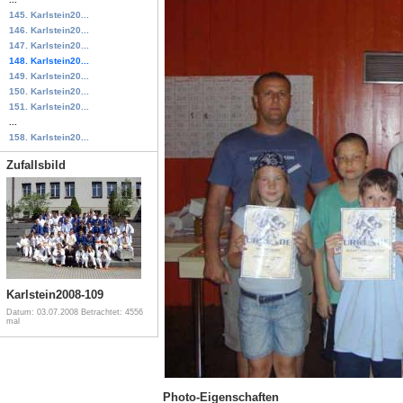
145. Karlstein20...
146. Karlstein20...
147. Karlstein20...
148. Karlstein20...
149. Karlstein20...
150. Karlstein20...
151. Karlstein20...
...
158. Karlstein20...
Zufallsbild
Karlstein2008-109
Datum: 03.07.2008
Betrachtet: 4556
mal
Photo-Eigenschaften