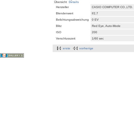
Übersicht
Details
Hersteller
CASIO COMPUTER CO.,LTD.
Blendenwert
f/2,7
Belichtungsabweichung
0 EV
Blitz
Red Eye, Auto-Mode
ISO
200
Verschlusszeit
1/60 sec
erste
vorherige