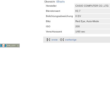
Übersicht
Details
Hersteller
CASIO COMPUTER CO.,LTD.
Blendenwert
f/2,7
Belichtungsabweichung
0 EV
Blitz
Red Eye, Auto-Mode
ISO
200
Verschlusszeit
1/60 sec
erste
vorherige