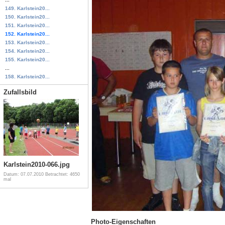
149. Karlstein20...
150. Karlstein20...
151. Karlstein20...
152. Karlstein20...
153. Karlstein20...
154. Karlstein20...
155. Karlstein20...
...
158. Karlstein20...
Zufallsbild
Karlstein2010-066.jpg
Datum: 07.07.2010
Betrachtet: 4650
mal
Photo-Eigenschaften