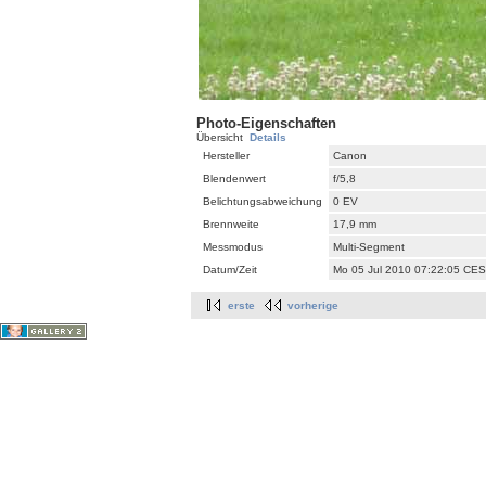
Photo-Eigenschaften
Übersicht
Details
Hersteller
Canon
Blendenwert
f/5,8
Belichtungsabweichung
0 EV
Brennweite
17,9 mm
Messmodus
Multi-Segment
Datum/Zeit
Mo 05 Jul 2010 07:22:05 CE
erste
vorherige