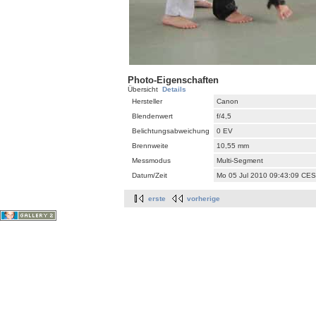
Photo-Eigenschaften
Übersicht
Details
Hersteller
Canon
Blendenwert
f/4,5
Belichtungsabweichung
0 EV
Brennweite
10,55 mm
Messmodus
Multi-Segment
Datum/Zeit
Mo 05 Jul 2010 09:43:09 CE
erste
vorherige