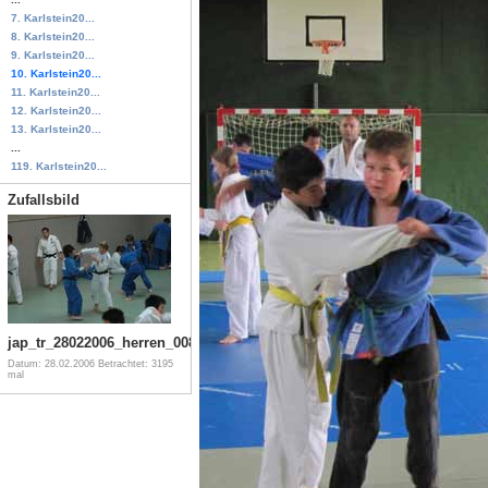
7. Karlstein20...
8. Karlstein20...
9. Karlstein20...
10. Karlstein20...
11. Karlstein20...
12. Karlstein20...
13. Karlstein20...
...
119. Karlstein20...
Zufallsbild
jap_tr_28022006_herren_008
Datum: 28.02.2006
Betrachtet: 3195
mal