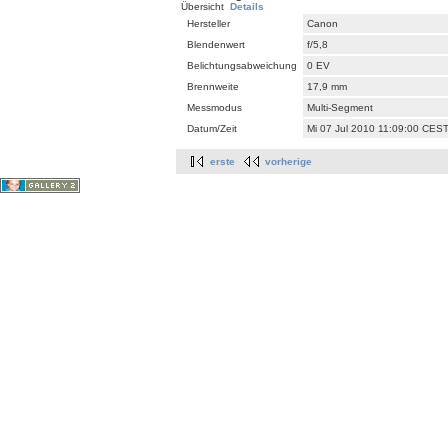
Übersicht
Details
Hersteller
Canon
Blendenwert
f/5,8
Belichtungsabweichung
0 EV
Brennweite
17,9 mm
Messmodus
Multi-Segment
Datum/Zeit
Mi 07 Jul 2010 11:09:00 CES
erste
vorherige