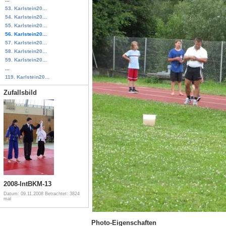
53. Karlstein20...
54. Karlstein20...
55. Karlstein20...
56. Karlstein20...
57. Karlstein20...
58. Karlstein20...
59. Karlstein20...
...
119. Karlstein20...
Zufallsbild
2008-IntBKM-13
Datum: 09.11.2008
Betrachtet: 3824
mal
Photo-Eigenschaften