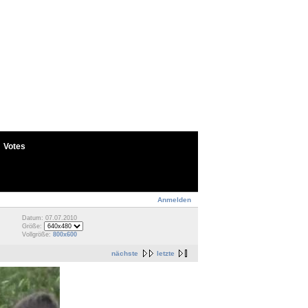
Votes
Anmelden
Datum: 07.07.2010
Größe:
Vollgröße:
800x600
nächste
letzte