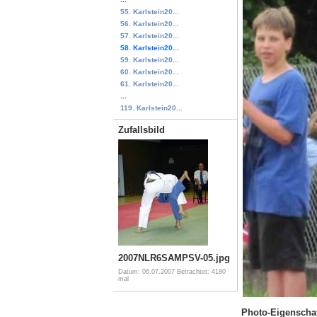
55. Karlstein20...
56. Karlstein20...
57. Karlstein20...
58. Karlstein20...
59. Karlstein20...
60. Karlstein20...
61. Karlstein20...
...
119. Karlstein20...
Zufallsbild
2007NLR6SAMPSV-05.jpg
Datum: 06.07.2007
Betrachtet: 4180
mal
Photo-Eigenscha