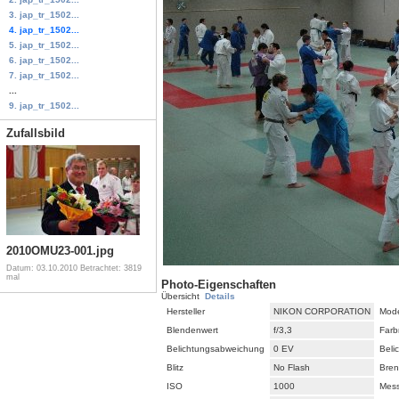
3. jap_tr_1502...
4. jap_tr_1502...
5. jap_tr_1502...
6. jap_tr_1502...
7. jap_tr_1502...
...
9. jap_tr_1502...
Zufallsbild
2010OMU23-001.jpg
Datum: 03.10.2010
Betrachtet: 3819
mal
Photo-Eigenschaften
Übersicht
Details
Hersteller
NIKON CORPORATION
Mode
Blendenwert
f/3,3
Farb
Belichtungsabweichung
0 EV
Beli
Blitz
No Flash
Bren
ISO
1000
Mes