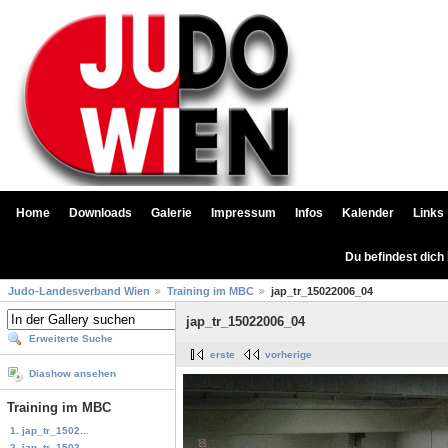
Home
Downloads
Galerie
Impressum
Infos
Kalender
Links
Du befindest dich
Judo-Landesverband Wien
Training im MBC
jap_tr_15022006_04
jap_tr_15022006_04
Erweiterte Suche
erste
vorherige
Diashow ansehen
Training im MBC
1. jap_tr_1502...
2. jap_tr_1502...