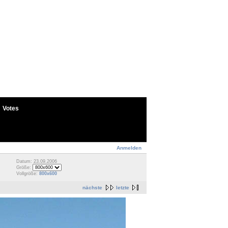
Votes
Anmelden
Datum: 23.09.2006
Größe:
Vollgröße:
800x600
nächste
letzte