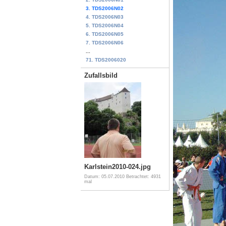
3. TDS2006N02
4. TDS2006N03
5. TDS2006N04
6. TDS2006N05
7. TDS2006N06
...
71. TDS2006020
Zufallsbild
Karlstein2010-024.jpg
Datum: 05.07.2010
Betrachtet: 4931
mal