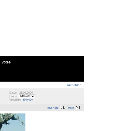
Votes
Anmelden
Datum: 23.09.2006
Größe:
Vollgröße:
800x600
nächste
letzte