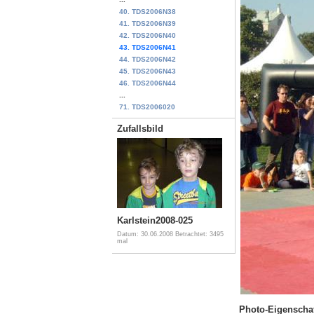
40. TDS2006N38
41. TDS2006N39
42. TDS2006N40
43. TDS2006N41
44. TDS2006N42
45. TDS2006N43
46. TDS2006N44
...
71. TDS2006020
Zufallsbild
Karlstein2008-025
Datum: 30.06.2008
Betrachtet: 3495
mal
Photo-Eigenscha