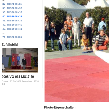
37. TDS2006N35
38. TDS2006N36
39. TDS2006N37
40. TDS2006N38
41. TDS2006N39
42. TDS2006N40
43. TDS2006N41
...
71. TDS2006020
Zufallsbild
2008IVO-061-MU17-40
Datum: 27.09.2008
Betrachtet: 3338
mal
Photo-Eigenschaften