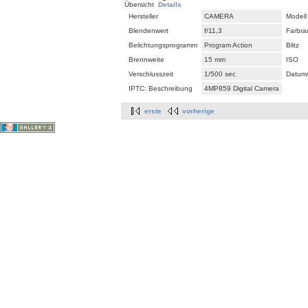
Übersicht
Details
Hersteller
CAMERA
Modell
Blendenwert
f/11,3
Farbr
Belichtungsprogramm
Program Action
Blitz
Brennweite
15 mm
ISO
Verschlusszeit
1/500 sec
Datum/
IPTC: Beschreibung
4MP859 Digital Camera
erste
vorherige