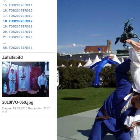
15. TDS2007ER014
16. TDS2007ER015
17. TDS2007ER016
18. TDS2007ER017
19. TDS2007ER018
20. TDS2007ER019
21. TDS2007ER020
...
65. TDS2007ER064
Zufallsbild
2010IVO-060.jpg
Datum: 19.09.2010
Betrachtet: 3167
mal