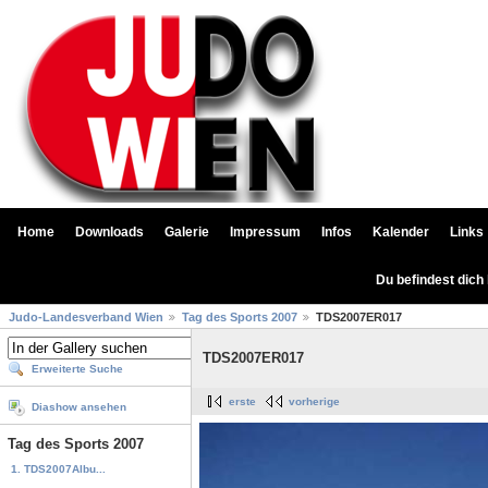
Home
Downloads
Galerie
Impressum
Infos
Kalender
Links
Du befindest dich
Judo-Landesverband Wien
Tag des Sports 2007
TDS2007ER017
TDS2007ER017
Erweiterte Suche
erste
vorherige
Diashow ansehen
Tag des Sports 2007
1. TDS2007Albu...
...