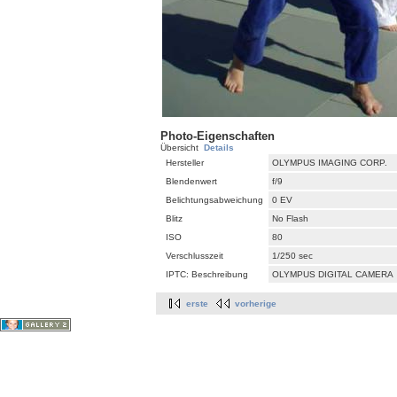
Photo-Eigenschaften
Übersicht
Details
Hersteller
OLYMPUS IMAGING CORP.
Blendenwert
f/9
Belichtungsabweichung
0 EV
Blitz
No Flash
ISO
80
Verschlusszeit
1/250 sec
IPTC: Beschreibung
OLYMPUS DIGITAL CAMERA
erste
vorherige