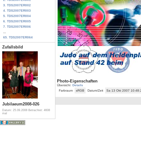
3. TDS2007ER002
4. TDS2007ER003
5. TDS2007ER004
6. TDS2007ER005
7. TDS2007ER006
...
65. TDS2007ER064
Zufallsbild
Photo-Eigenschaften
Übersicht
Details
Farbraum
sRGB
Datum/Zeit
Sa 13 Okt 2007 10:48
Jubilaeum2008-026
Datum: 25.09.2008
Betrachtet: 4608
mal