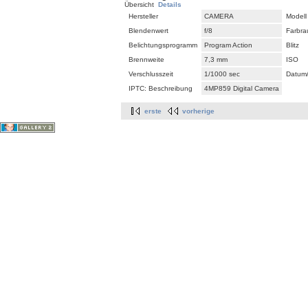
Übersicht
Details
Hersteller
CAMERA
Modell
Blendenwert
f/8
Farbr
Belichtungsprogramm
Program Action
Blitz
Brennweite
7,3 mm
ISO
Verschlusszeit
1/1000 sec
Datum/
IPTC: Beschreibung
4MP859 Digital Camera
erste
vorherige