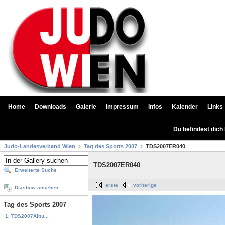
Home
Downloads
Galerie
Impressum
Infos
Kalender
Links
Du befindest dich
Judo-Landesverband Wien
Tag des Sports 2007
TDS2007ER040
TDS2007ER040
Erweiterte Suche
erste
vorherige
Diashow ansehen
Tag des Sports 2007
1. TDS2007Albu...
...