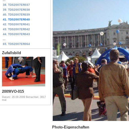
38. TDS2007ER037
39. TDS2007ER038
40. TDS2007ER039
41. TDS2007ER040
42. TDS2007ER041
43. TDS2007ER042
44. TDS2007ER043
...
65. TDS2007ER064
Zufallsbild
2009IVO-015
Datum: 26.09.2009
Betrachtet: 3817
mal
Photo-Eigenschaften