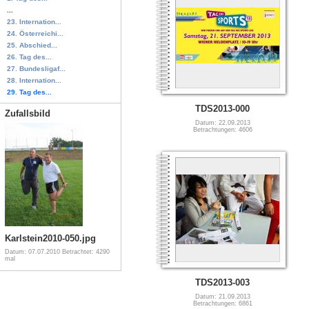
...
23. Internation...
24. Österreichi...
25. Abschied...
26. Tag des...
27. Bundesligaf...
28. Internation...
29. Tag des...
TDS2013-000
Zufallsbild
Datum: 22.09.2013
Betrachtungen: 4606
Karlstein2010-050.jpg
Datum: 07.07.2010
Betrachtet: 4290
mal
TDS2013-003
Datum: 21.09.2013
Betrachtungen: 6861