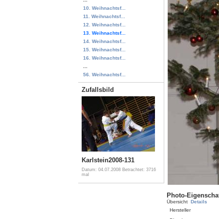
10. Weihnachtsf...
11. Weihnachtsf...
12. Weihnachtsf...
13. Weihnachtsf...
14. Weihnachtsf...
15. Weihnachtsf...
16. Weihnachtsf...
...
56. Weihnachtsf...
Zufallsbild
Karlstein2008-131
Datum: 04.07.2008
Betrachtet: 3716
mal
Photo-Eigenscha
Übersicht
Details
Hersteller