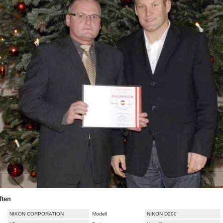
ften
NIKON CORPORATION
Modell
NIKON D200