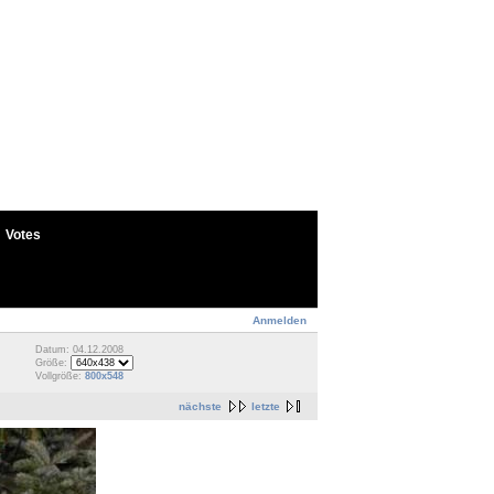
Votes
Anmelden
Datum: 04.12.2008
Größe:
Vollgröße:
800x548
nächste
letzte