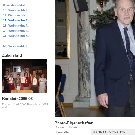
9. Weihnachtsf...
10. Weihnachtsf...
11. Weihnachtsf...
12. Weihnachtsf...
13. Weihnachtsf...
14. Weihnachtsf...
15. Weihnachtsf...
...
56. Weihnachtsf...
Zufallsbild
Karlstein2006-06
Datum: 14.07.2006
Betrachtet: 4092
mal
Photo-Eigenschaften
Übersicht
Details
Hersteller
NIKON CORPORATION