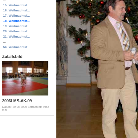
15. Weihnachtsf...
16. Weihnachtsf...
17. Weihnachtsf...
18. Weihnachtsf...
19. Weihnachtsf...
20. Weihnachtsf...
21. Weihnachtsf...
...
56. Weihnachtsf...
Zufallsbild
2006LMS-AK-09
Datum: 20.05.2006
Betrachtet: 4652
mal