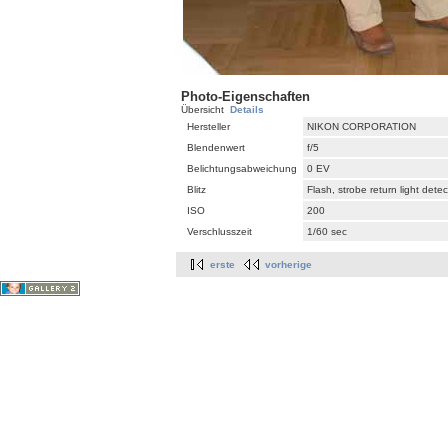
Photo-Eigenschaften
Übersicht
Details
Hersteller
NIKON CORPORATION
Blendenwert
f/5
Belichtungsabweichung
0 EV
Blitz
Flash, strobe return light dete
ISO
200
Verschlusszeit
1/60 sec
erste
vorherige