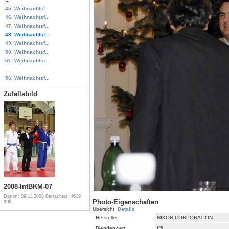
45. Weihnachtsf...
46. Weihnachtsf...
47. Weihnachtsf...
48. Weihnachtsf...
49. Weihnachtsf...
50. Weihnachtsf...
51. Weihnachtsf...
...
56. Weihnachtsf...
Zufallsbild
2008-IntBKM-07
Datum: 09.11.2008
Betrachtet: 4619
Photo-Eigenschaften
mal
Übersicht
Details
Hersteller
NIKON CORPORATION
Blendenwert
f/5