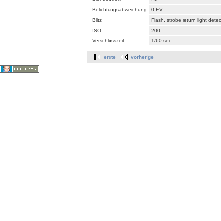
Belichtungsabweichung
0 EV
Blitz
Flash, strobe return light dete
ISO
200
Verschlusszeit
1/60 sec
erste
vorherige