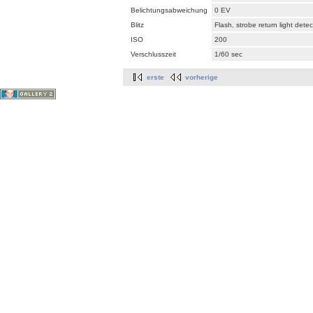
Belichtungsabweichung
0 EV
Blitz
Flash, strobe return light dete
ISO
200
Verschlusszeit
1/60 sec
erste
vorherige