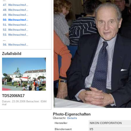
47. Weihnachtsf...
48. Weihnachtsf...
49. Weihnachtsf...
50. Weihnachtsf...
51. Weihnachtsf...
52. Weihnachtsf...
53. Weihnachtsf...
...
56. Weihnachtsf...
Zufallsbild
TDS2006N17
Datum: 23.09.2006
Betrachtet: 6344
mal
Photo-Eigenschaften
Übersicht
Details
Hersteller
NIKON CORPORATION
Blendenwert
f/5