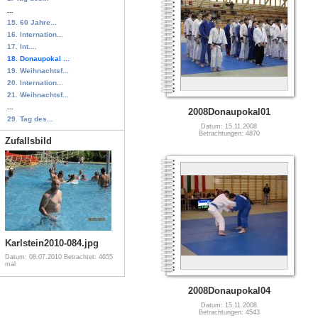
...
15. 60 Jahre...
16. Internation...
17. Int....
18. Donaupokal ...
19. Weihnachtsf...
20. Internation...
21. Weihnachtsf...
...
2008Donaupokal01
29. Tag des...
Datum: 15.11.2008
Betrachtungen: 4870
Zufallsbild
Karlstein2010-084.jpg
Datum: 08.07.2010
Betrachtet: 4655
mal
2008Donaupokal04
Datum: 15.11.2008
Betrachtungen: 4543