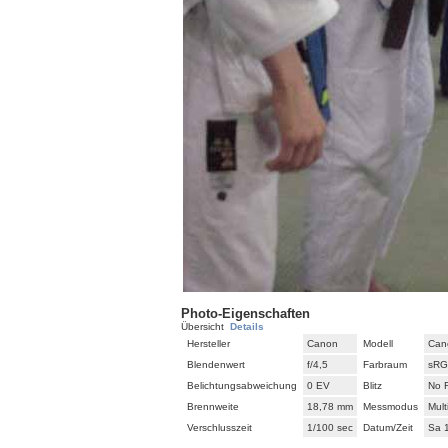
Photo-Eigenschaften
Übersicht
Details
Hersteller
Canon
Modell
Can
Blendenwert
f/4,5
Farbraum
sR
Belichtungsabweichung
0 EV
Blitz
No 
Brennweite
18,78 mm
Messmodus
Mul
Verschlusszeit
1/100 sec
Datum/Zeit
Sa 