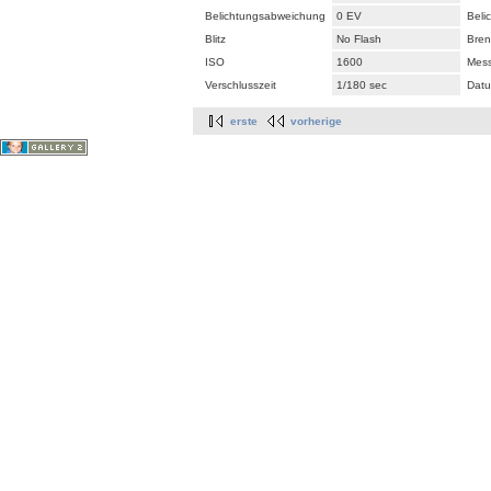
Belichtungsabweichung
0 EV
Beli
Blitz
No Flash
Bren
ISO
1600
Mes
Verschlusszeit
1/180 sec
Datu
erste
vorherige