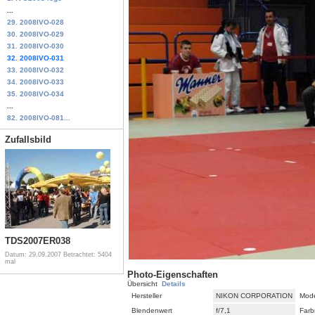
...
29. 2008IVO-028
30. 2008IVO-029
31. 2008IVO-030
32. 2008IVO-031
33. 2008IVO-032
34. 2008IVO-033
35. 2008IVO-034
...
82. 2008IVO-081...
Zufallsbild
TDS2007ER038
Datum: 29.09.2007
Betrachtet: 5404
mal
Photo-Eigenschaften
Übersicht
Details
Hersteller
NIKON CORPORATION
Mode
Blendenwert
f/7,1
Farb