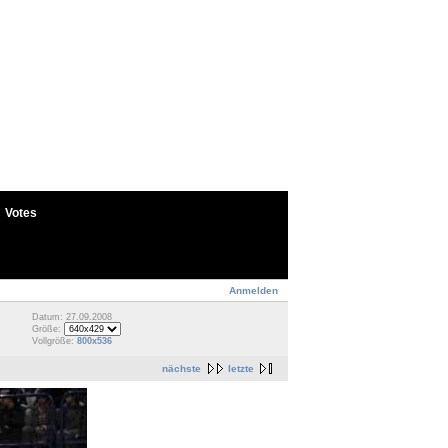
Votes
Anmelden
Datum: 27.09.2008
Größe:
Vollgröße:
800x536
nächste
letzte