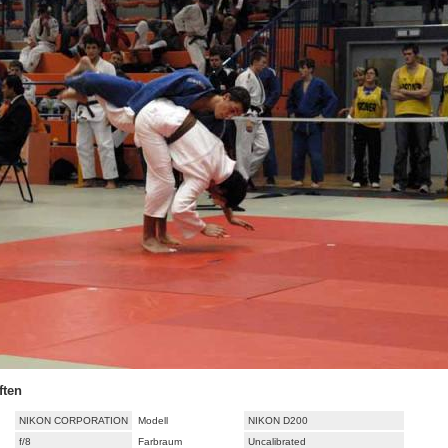
ften
NIKON CORPORATION
Modell
NIKON D200
f/8
Farbraum
Uncalibrated