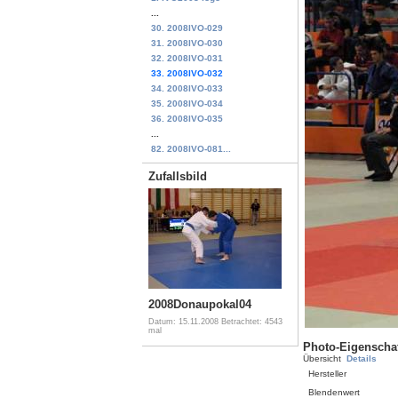
...
30. 2008IVO-029
31. 2008IVO-030
32. 2008IVO-031
33. 2008IVO-032
34. 2008IVO-033
35. 2008IVO-034
36. 2008IVO-035
...
82. 2008IVO-081...
Zufallsbild
2008Donaupokal04
Datum: 15.11.2008
Betrachtet: 4543
mal
Photo-Eigenscha
Übersicht
Details
Hersteller
Blendenwert