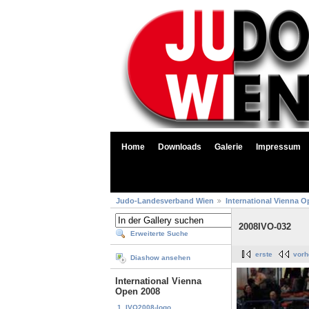
Home
Downloads
Galerie
Impressum
Judo-Landesverband Wien
International Vienna O
2008IVO-032
Erweiterte Suche
erste
vorh
Diashow ansehen
International Vienna
Open 2008
1. IVO2008-logo