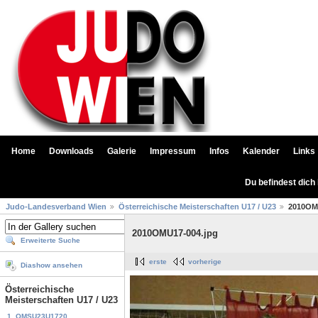
Home
Downloads
Galerie
Impressum
Infos
Kalender
Links
Du befindest dich
Judo-Landesverband Wien
Österreichische Meisterschaften U17 / U23
2010OM
2010OMU17-004.jpg
Erweiterte Suche
erste
vorherige
Diashow ansehen
Österreichische
Meisterschaften U17 / U23
1. OMSU23U1720...