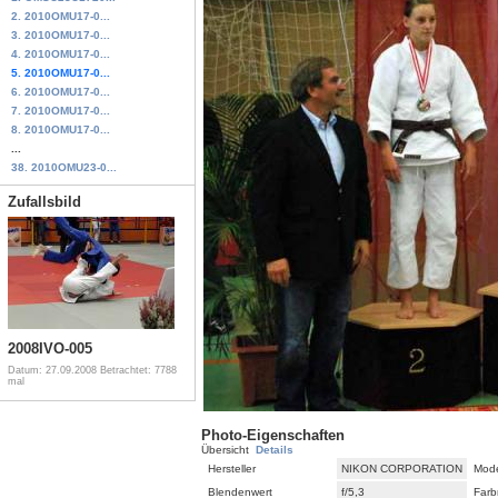
2. 2010OMU17-0...
3. 2010OMU17-0...
4. 2010OMU17-0...
5. 2010OMU17-0...
6. 2010OMU17-0...
7. 2010OMU17-0...
8. 2010OMU17-0...
...
38. 2010OMU23-0...
Zufallsbild
2008IVO-005
Datum: 27.09.2008
Betrachtet: 7788
mal
Photo-Eigenschaften
Übersicht
Details
Hersteller
NIKON CORPORATION
Mode
Blendenwert
f/5,3
Farb