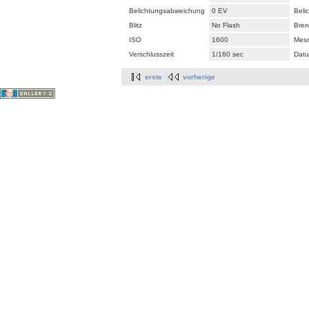
Belichtungsabweichung
0 EV
Beli
Blitz
No Flash
Bren
ISO
1600
Mes
Verschlusszeit
1/160 sec
Datu
erste
vorherige