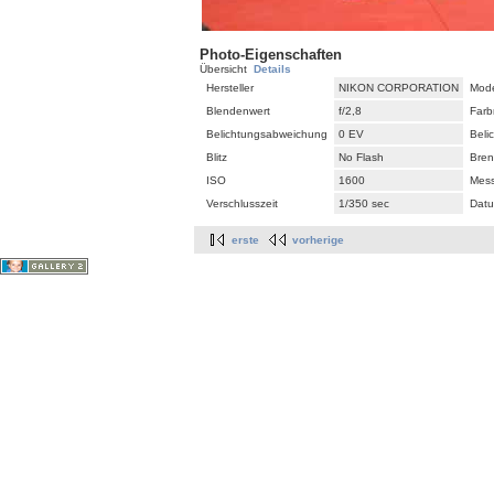
Photo-Eigenschaften
Übersicht
Details
Hersteller
NIKON CORPORATION
Mode
Blendenwert
f/2,8
Farb
Belichtungsabweichung
0 EV
Beli
Blitz
No Flash
Bren
ISO
1600
Mes
Verschlusszeit
1/350 sec
Datu
erste
vorherige