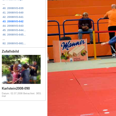
...
40. 2008IVO-039
41. 2008IVO-040
42. 2008IVO-041
43. 2008IVO-042
44. 2008IVO-043
45. 2008IVO-044...
46. 2008IVO-045...
...
82. 2008IVO-081...
Zufallsbild
Karlstein2008-090
Datum: 02.07.2008
Betrachtet: 3651
mal