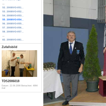
...
52. 2008IVO-051...
53. 2008IVO-052...
54. 2008IVO-053...
55. 2008IVO-054...
56. 2008IVO-055...
57. 2008IVO-056...
58. 2008IVO-057...
...
82. 2008IVO-081...
Zufallsbild
TDS2006018
Datum: 22.09.2006
Betrachtet: 4994
mal