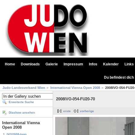
Home
Downloads
Galerie
Impressum
Infos
Kalender
Links
Du befindest dich
Judo-Landesverband Wien
International Vienna Open 2008
2008IVO-054-FU20
2008IVO-054-FU20-70
Erweiterte Suche
erste
vorherige
Diashow ansehen
International Vienna
Open 2008
1. IVO2008-logo