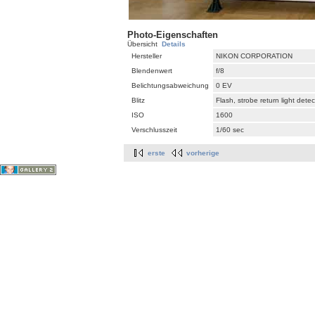
Photo-Eigenschaften
Übersicht
Details
Hersteller
NIKON CORPORATION
Blendenwert
f/8
Belichtungsabweichung
0 EV
Blitz
Flash, strobe return light dete
ISO
1600
Verschlusszeit
1/60 sec
erste
vorherige