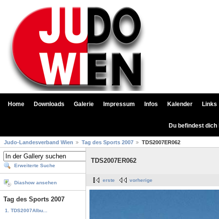
Home
Downloads
Galerie
Impressum
Infos
Kalender
Links
Du befindest dich
Judo-Landesverband Wien
Tag des Sports 2007
TDS2007ER062
TDS2007ER062
Erweiterte Suche
erste
vorherige
Diashow ansehen
Tag des Sports 2007
1. TDS2007Albu...
...