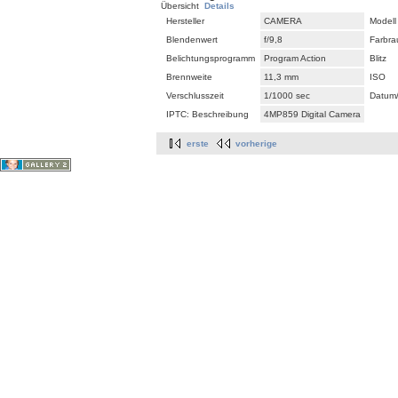
Übersicht
Details
Hersteller
CAMERA
Modell
Blendenwert
f/9,8
Farbr
Belichtungsprogramm
Program Action
Blitz
Brennweite
11,3 mm
ISO
Verschlusszeit
1/1000 sec
Datum/
IPTC: Beschreibung
4MP859 Digital Camera
erste
vorherige