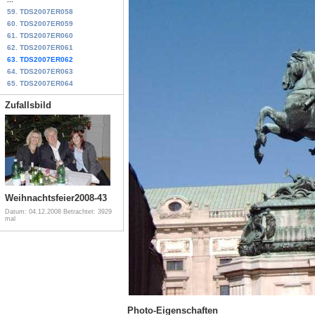
59. TDS2007ER058
60. TDS2007ER059
61. TDS2007ER060
62. TDS2007ER061
63. TDS2007ER062
64. TDS2007ER063
65. TDS2007ER064
Zufallsbild
Weihnachtsfeier2008-43
Datum: 04.12.2008
Betrachtet: 3929
mal
Photo-Eigenschaften