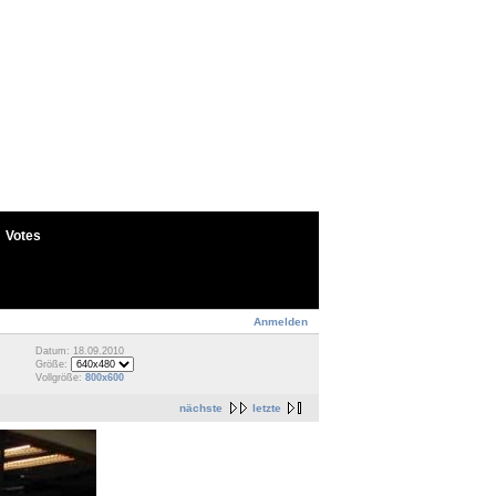
Votes
Anmelden
Datum: 18.09.2010
Größe:
Vollgröße:
800x600
nächste
letzte