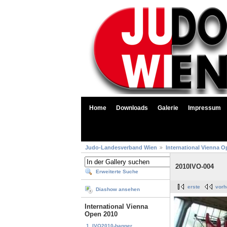
Home
Downloads
Galerie
Impressum
Judo-Landesverband Wien
International Vienna O
2010IVO-004
Erweiterte Suche
erste
vorh
Diashow ansehen
International Vienna
Open 2010
1. IVO2010-banner