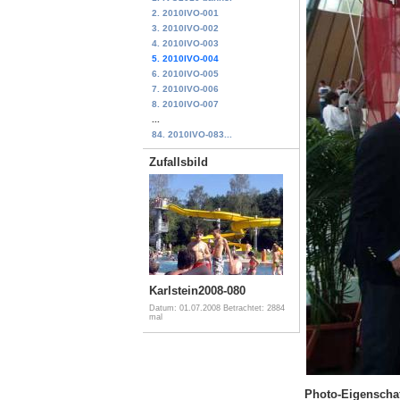
2. 2010IVO-001
3. 2010IVO-002
4. 2010IVO-003
5. 2010IVO-004
6. 2010IVO-005
7. 2010IVO-006
8. 2010IVO-007
...
84. 2010IVO-083...
Zufallsbild
Karlstein2008-080
Datum: 01.07.2008
Betrachtet: 2884
mal
Photo-Eigenscha