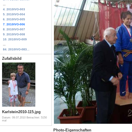
...
4. 2010IVO-003
5. 2010IVO-004
6. 2010IVO-005
7. 2010IVO-006
8. 2010IVO-007
9. 2010IVO-008
10. 2010IVO-009
...
84. 2010IVO-083...
Zufallsbild
Karlstein2010-115.jpg
Datum: 09.07.2010
Betrachtet: 5150
mal
Photo-Eigenschaften