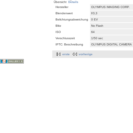
Übersicht
Details
Hersteller
OLYMPUS IMAGING CORP.
Blendenwert
f/3,3
Belichtungsabweichung
0 EV
Blitz
No Flash
ISO
64
Verschlusszeit
1/50 sec
IPTC: Beschreibung
OLYMPUS DIGITAL CAMERA
erste
vorherige