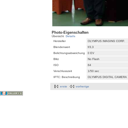
Photo-Eigenschaften
Übersicht
Details
Hersteller
OLYMPUS IMAGING CORP.
Blendenwert
f/3,3
Belichtungsabweichung
0 EV
Blitz
No Flash
ISO
64
Verschlusszeit
1/50 sec
IPTC: Beschreibung
OLYMPUS DIGITAL CAMERA
erste
vorherige