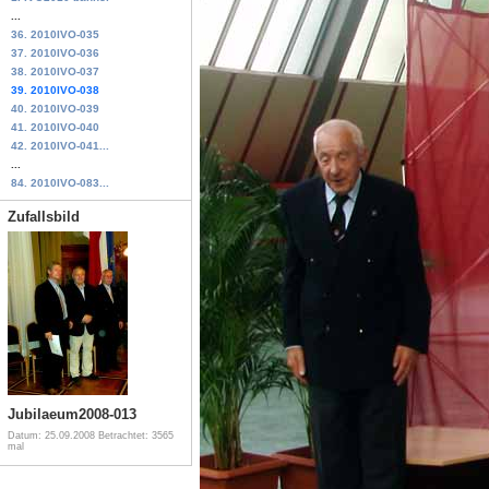
...
36. 2010IVO-035
37. 2010IVO-036
38. 2010IVO-037
39. 2010IVO-038
40. 2010IVO-039
41. 2010IVO-040
42. 2010IVO-041...
...
84. 2010IVO-083...
Zufallsbild
Jubilaeum2008-013
Datum: 25.09.2008
Betrachtet: 3565
mal