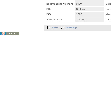
Belichtungsabweichung
0 EV
Beli
Blitz
No Flash
Bren
ISO
1600
Mes
Verschlusszeit
1/80 sec
Datu
erste
vorherige