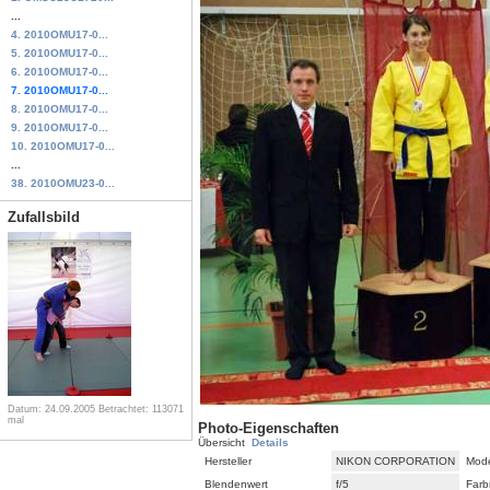
...
4. 2010OMU17-0...
5. 2010OMU17-0...
6. 2010OMU17-0...
7. 2010OMU17-0...
8. 2010OMU17-0...
9. 2010OMU17-0...
10. 2010OMU17-0...
...
38. 2010OMU23-0...
Zufallsbild
Datum: 24.09.2005
Betrachtet: 113071
mal
Photo-Eigenschaften
Übersicht
Details
Hersteller
NIKON CORPORATION
Mode
Blendenwert
f/5
Farb