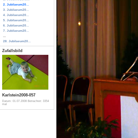
2. Jubilaeum20...
3. Jubilaeum20...
4. Jubilaeum20...
5. Jubilaeum20...
6. Jubilaeum20...
7. Jubilaeum20...
...
28. Jubilaeum20...
Zufallsbild
Karlstein2008-057
Datum: 01.07.2008
Betrachtet: 3354
mal