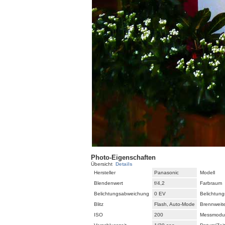
Photo-Eigenschaften
Übersicht
Details
Hersteller
Panasonic
Modell
Blendenwert
f/4,2
Farbraum
Belichtungsabweichung
0 EV
Belichtun
Blitz
Flash, Auto-Mode
Brennweit
ISO
200
Messmodu