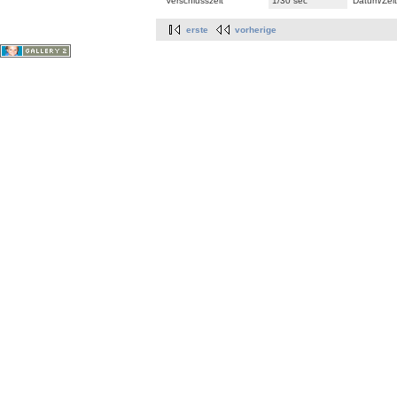
Verschlusszeit
1/30 sec
Datum/Zeit
erste
vorherige