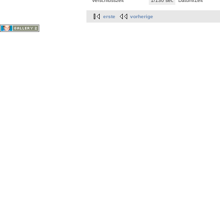
Verschlusszeit
1/130 sec
Datum/Zeit
erste
vorherige