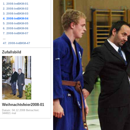
1. 2008-IntBKM-01
2. 2008-IntBKM-02
3. 2008-IntBKM-03
4. 2008-IntBKM-04
5. 2008-IntBKM-05
6. 2008-IntBKM-06
7. 2008-IntBKM-07
...
47. 2008-IntBKM-47
Zufallsbild
Weihnachtsfeier2008-01
Datum: 04.12.2008
Betrachtet:
344821 mal