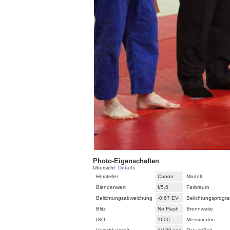
Photo-Eigenschaften
Übersicht
Details
Hersteller
Canon
Modell
Blendenwert
f/5,6
Farbraum
Belichtungsabweichung
-0,67 EV
Belichtungsprogr
Blitz
No Flash
Brennweite
ISO
1600
Messmodus