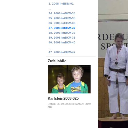
1. 2008-IntBKM-01
...
34. 2008-IntBKM-34
35. 2008-IntBKM-35
36. 2008-IntBKM-36
37. 2008-IntBKM-37
38. 2008-IntBKM-38
39. 2008-IntBKM-39
40. 2008-IntBKM-40
...
47. 2008-IntBKM-47
Zufallsbild
Karlstein2008-025
Datum: 30.06.2008
Betrachtet: 3495
mal