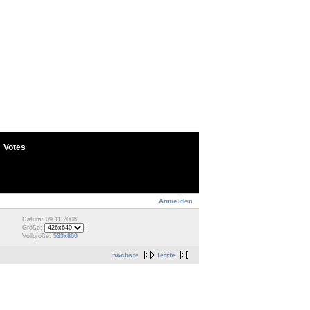
Votes
Anmelden
Datum: 09.11.2008
Größe:
Vollgröße:
533x800
nächste
letzte