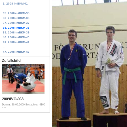
1. 2008-IntBKM-01
...
35. 2008-IntBKM-35
36. 2008-IntBKM-36
37. 2008-IntBKM-37
38. 2008-IntBKM-38
39. 2008-IntBKM-39
40. 2008-IntBKM-40
41. 2008-IntBKM-41
...
47. 2008-IntBKM-47
Zufallsbild
2009IVO-063
Datum: 26.09.2009
Betrachtet: 4160
mal