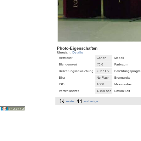
Photo-Eigenschaften
Übersicht
Details
Hersteller
Canon
Modell
Blendenwert
f/5,6
Farbraum
Belichtungsabweichung
-0,67 EV
Belichtungsprogr
Blitz
No Flash
Brennweite
ISO
1600
Messmodus
Verschlusszeit
1/100 sec
Datum/Zeit
erste
vorherige